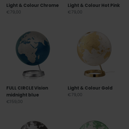
Light & Colour Chrome
Light & Colour Hot Pink
Prezzo
€79,00
Prezzo
€79,00
di
di
listino
listino
FULL
Light
CIRCLE
&
Vision
Colour
midnight
Gold
blue
FULL CIRCLE Vision
Light & Colour Gold
Prezzo
€79,00
midnight blue
di
Prezzo
€159,00
listino
di
listino
Light
Light
&
&