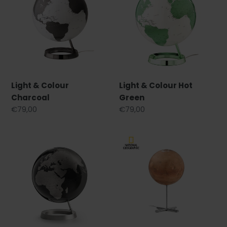
Colour
Colour
Charcoal
Hot
Green
Light & Colour
Light & Colour Hot
Charcoal
Green
Prezzo
€79,00
Prezzo
€79,00
di
di
listino
listino
FULL
Marte
CIRCLE
Posh
Vision
Edition
black