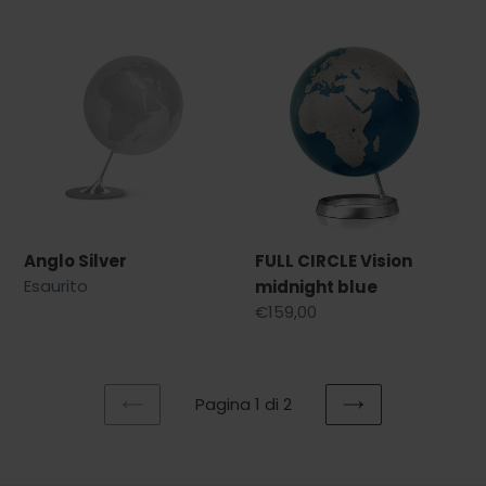
Anglo
FULL
Silver
CIRCLE
Vision
midnight
blue
Anglo Silver
FULL CIRCLE Vision
Prezzo
Esaurito
midnight blue
di
Prezzo
€159,00
listino
di
listino
Pagina 1 di 2
PAGINA
PAGINA
PRECEDENTE
SUCCESSIVA