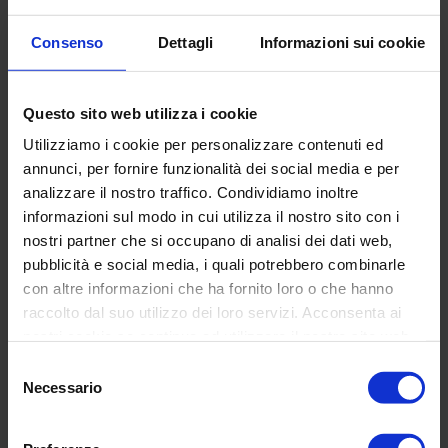
CIRCLE
Posh
Consenso
Dettagli
Informazioni sui cookie
Vision
Edition
almond
Questo sito web utilizza i cookie
Utilizziamo i cookie per personalizzare contenuti ed
annunci, per fornire funzionalità dei social media e per
analizzare il nostro traffico. Condividiamo inoltre
FULL CIRCLE Vision
Moon Posh Edition
informazioni sul modo in cui utilizza il nostro sito con i
Prezzo
€139,00
almond
nostri partner che si occupano di analisi dei dati web,
di
Prezzo
€159,00
pubblicità e social media, i quali potrebbero combinarle
listino
di
con altre informazioni che ha fornito loro o che hanno
listino
Light
FULL
raccolto dal suo utilizzo dei loro servizi. Acconsenta ai
&
CIRCLE
nostri cookie se continua ad utilizzare il nostro sito web.
Colour
Vision
Selezione
Hot
silver
Necessario
del
Blue
consenso