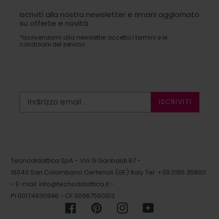
Iscriviti alla nostra newsletter e rimani aggiornato
su offerte e novità
*Iscrivendomi alla newsletter accetto i termini e le
condizioni del servizio
ISCRIVITI
Tecnodidattica SpA - Via G.Garibaldi 67 -
16040 San Colombano Certenoli (GE) Italy
Tel: +39 0185 358101
- E-mail:
info@tecnodidattica.it
-
PI 00174630996 - CF 00967560103
Facebook
Pinterest
Instagram
YouTube