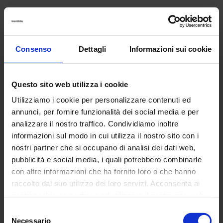
Consenso
Dettagli
Informazioni sui cookie
Menù
Questo sito web utilizza i cookie
Utilizziamo i cookie per personalizzare contenuti ed
Classic
annunci, per fornire funzionalità dei social media e per
analizzare il nostro traffico. Condividiamo inoltre
National Geographic
informazioni sul modo in cui utilizza il nostro sito con i
nostri partner che si occupano di analisi dei dati web,
Design
pubblicità e social media, i quali potrebbero combinarle
con altre informazioni che ha fornito loro o che hanno
raccolto dal suo utilizzo dei loro servizi. Acconsenta ai
Colors
nostri cookie se continua ad utilizzare il nostro sito web.
Selezione
Kids
Necessario
del