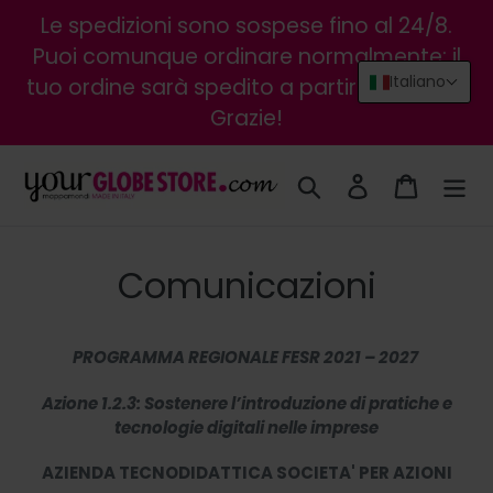
Vai
Le spedizioni sono sospese fino al 24/8.
direttamente
Puoi comunque ordinare normalmente: il
ai
Italiano
tuo ordine sarà spedito a partire dal 25/8.
contenuti
Grazie!
Cerca
Accedi
Carrello
Comunicazioni
PROGRAMMA REGIONALE FESR 2021 – 2027
Azione 1.2.3: Sostenere l’introduzione di pratiche e
tecnologie digitali nelle imprese
AZIENDA TECNODIDATTICA SOCIETA' PER AZIONI