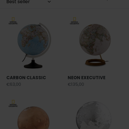
z
i
CARBON
NEON
o
CLASSIC
EXECUTIVE
n
e
:
CARBON CLASSIC
NEON EXECUTIVE
Prezzo
€63,00
Prezzo
€135,00
di
di
listino
listino
Marte
Light
&
Colour
Chrome