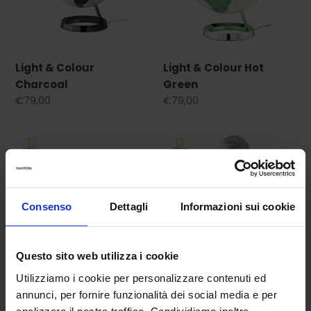
Light & Colour
Light & Colour Hot
Charcoal
Green
Prezzo
€79,00
Prezzo
€79,00
di
di
listino
listino
EXTRA
IRON
EXECUTIVE
EXECUTIVE
Consenso
Dettagli
Informazioni sui cookie
Questo sito web utilizza i cookie
Utilizziamo i cookie per personalizzare contenuti ed
EXTRA EXECUTIVE
IRON EXECUTIVE
annunci, per fornire funzionalità dei social media e per
Prezzo
€495,00
Prezzo
€550,00
analizzare il nostro traffico. Condividiamo inoltre