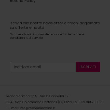
Refund Policy
Iscriviti alla nostra newsletter e rimani aggiornato
su offerte e novità
*Iscrivendomi alla newsletter accetto i termini e le
condizioni del servizio
ISCRIVITI
Tecnodidattica SpA - Via G.Garibaldi 67 -
16040 San Colombano Certenoli (GE) Italy
Tel: +39 0185 358101
- E-mail:
info@tecnodidattica.it
-