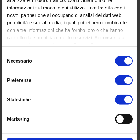
di
di
informazioni sul modo in cui utilizza il nostro sito con i
listino
listino
Light
Anglo
nostri partner che si occupano di analisi dei dati web,
&
Chrome
pubblicità e social media, i quali potrebbero combinarle
Colour
con
con altre informazioni che ha fornito loro o che hanno
Hot
luce
raccolto dal suo utilizzo dei loro servizi. Acconsenta ai
Blue
nostri cookie se continua ad utilizzare il nostro sito web.
Selezione
Necessario
del
consenso
Light & Colour Hot Blue
Anglo Chrome con luce
Preferenze
Prezzo
€79,00
Prezzo
Esaurito
di
di
listino
listino
Statistiche
Anglo
Anglo
Charcoal
Chrome
con
con
Marketing
luce
luce