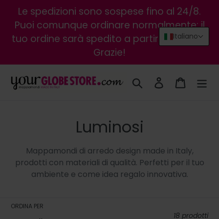
Vai
Le spedizioni sono sospese fino al 24/8.
direttamente
Puoi comunque ordinare normalmente: il
ai
Italiano
tuo ordine sarà spedito a partire dal 25/8.
contenuti
Grazie!
Cerca
Accedi
Carrello
C
Luminosi
o
Mappamondi di arredo design made in Italy,
l
prodotti con materiali di qualità. Perfetti per il tuo
ambiente e come idea regalo innovativa.
l
e
ORDINA PER
18 prodotti