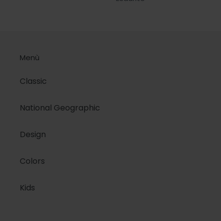
listino
di
listino
Menù
Classic
National Geographic
Design
Colors
Kids