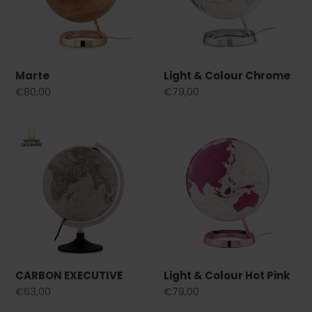
Marte
Light & Colour Chrome
Prezzo
€80,00
Prezzo
€79,00
di
di
listino
listino
CARBON
Light
EXECUTIVE
&
Colour
Hot
Pink
CARBON EXECUTIVE
Light & Colour Hot Pink
Prezzo
€63,00
Prezzo
€79,00
di
di