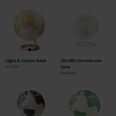
listino
listino
Light
IGLOBE
&
Chrome
Colour
con
Gold
luce
Light & Colour Gold
IGLOBE Chrome con
Prezzo
€79,00
luce
di
Prezzo
Esaurito
listino
di
listino
Light
Light
&
&
Colour
Colour
Charcoal
Hot
Green