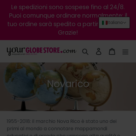
Vai
Le spedizioni sono sospese fino al 24/8.
direttamente
Puoi comunque ordinare normalmente: il
ai
Italiano
tuo ordine sarà spedito a partire dal 25/8.
contenuti
Grazie!
Cerca
Accedi
Carrello
C
Novarico
o
l
l
1955-2018: il marchio Nova Rico è stato uno dei
e
primi al mondo a connotare mappamondi
educativi e di arredo che uniscono alta qualità e