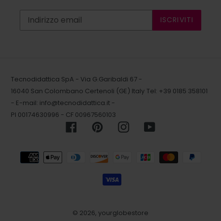
ISCRIVITI
Tecnodidattica SpA - Via G.Garibaldi 67 -
16040 San Colombano Certenoli (GE) Italy
Tel: +39 0185 358101
- E-mail:
info@tecnodidattica.it
-
PI 00174630996 - CF 00967560103
Facebook
Pinterest
Instagram
YouTube
Metodi
di
pagamento
© 2026,
yourglobestore