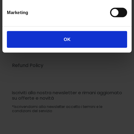
Privacy Policy
Marketing
Accessibilità
Shipping Policy
OK
Diritto di Recesso
Refund Policy
Iscriviti alla nostra newsletter e rimani aggiornato
su offerte e novità
*Iscrivendomi alla newsletter accetto i termini e le
condizioni del servizio