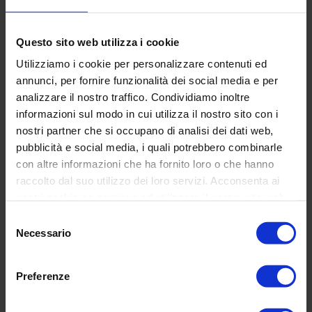
Questo sito web utilizza i cookie
Utilizziamo i cookie per personalizzare contenuti ed
annunci, per fornire funzionalità dei social media e per
FULL CIRCLE Vision
The Moon Posh Edition
analizzare il nostro traffico. Condividiamo inoltre
Regular
€139,00
almond
informazioni sul modo in cui utilizza il nostro sito con i
price
Regular
€139,00
nostri partner che si occupano di analisi dei dati web,
price
pubblicità e social media, i quali potrebbero combinarle
Light
FULL
con altre informazioni che ha fornito loro o che hanno
&
CIRCLE
raccolto dal suo utilizzo dei loro servizi. Acconsenta ai
Colour
Vision
nostri cookie se continua ad utilizzare il nostro sito web.
Hot
silver
Selezione
Blue
Necessario
del
consenso
Preferenze
Light & Colour Hot Blue
FULL CIRCLE Vision