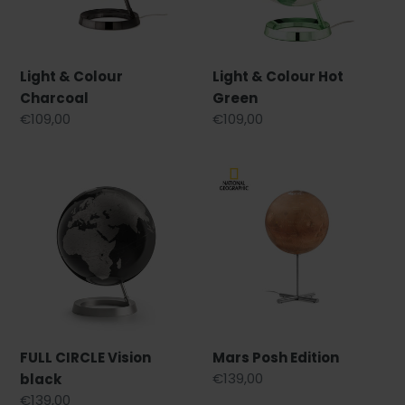
Light & Colour
Light & Colour Hot
Charcoal
Green
Regular
€109,00
Regular
€109,00
price
price
FULL
Mars
CIRCLE
Posh
Vision
Edition
black
FULL CIRCLE Vision
Mars Posh Edition
Regular
€139,00
black
price
Regular
€139,00