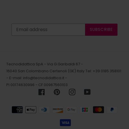
SUBSCRIBE
Tecnodidattica SpA - Via G.Garibaldi 67 -
16040 San Colombano Certenoli (GE) Italy
Tel: +39 0185 358101
- E-mail:
info@tecnodidattica.it
-
PI 00174630996 - CF 00967560103
Facebook
Pinterest
Instagram
YouTube
Payment
methods