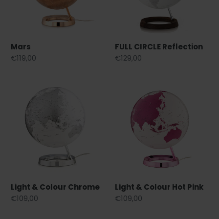
o
n
:
Mars
FULL CIRCLE Reflection
Regular
€119,00
Regular
€129,00
price
price
Light
Light
&
&
Colour
Colour
Chrome
Hot
Pink
Light & Colour Chrome
Light & Colour Hot Pink
Regular
€109,00
Regular
€109,00
price
price