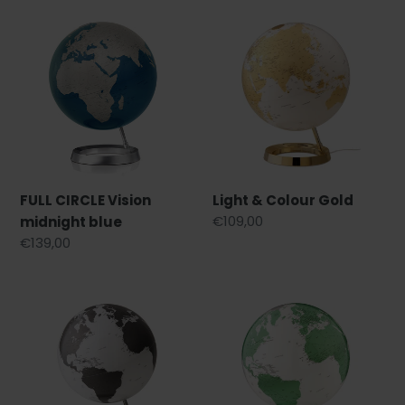
FULL
Light
CIRCLE
&
Vision
Colour
midnight
Gold
blue
FULL CIRCLE Vision
Light & Colour Gold
Regular
€109,00
midnight blue
price
Regular
€139,00
price
Light
Light
&
&
Colour
Colour
Charcoal
Hot
Green