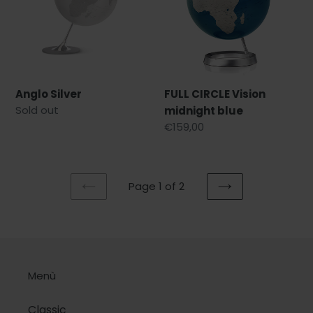
blue
Anglo Silver
FULL CIRCLE Vision
Regular
Sold out
midnight blue
price
Regular
€159,00
price
Page 1 of 2
PREVIOUS
NEXT
PAGE
PAGE
Menù
Classic