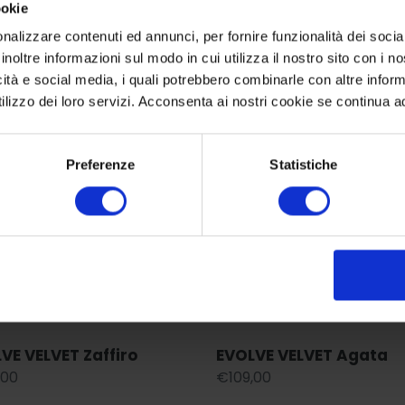
ookie
nalizzare contenuti ed annunci, per fornire funzionalità dei socia
t & Colour Charcoal
FULL CIRCLE Vision blac
inoltre informazioni sul modo in cui utilizza il nostro sito con i 
lar
,00
Regular
€139,00
icità e social media, i quali potrebbero combinarle con altre inform
price
lizzo dei loro servizi. Acconsenta ai nostri cookie se continua ad 
VE
EVOLVE
ET
VELVET
ro
Agata
Preferenze
Statistiche
VE VELVET Zaffiro
EVOLVE VELVET Agata
lar
,00
Regular
€109,00
price