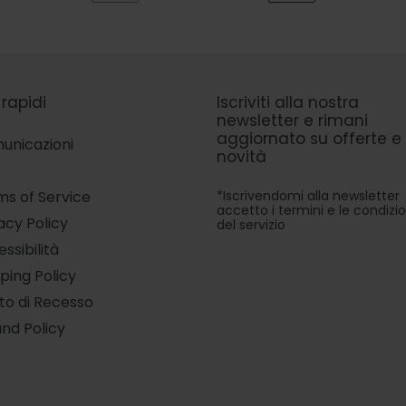
PREVIOUS
NEXT
PAGE
PAGE
 rapidi
Iscriviti alla nostra
newsletter e rimani
aggiornato su offerte e
unicazioni
novità
*Iscrivendomi alla newsletter
s of Service
accetto i termini e le condizio
acy Policy
del servizio
ssibilità
ping Policy
tto di Recesso
nd Policy