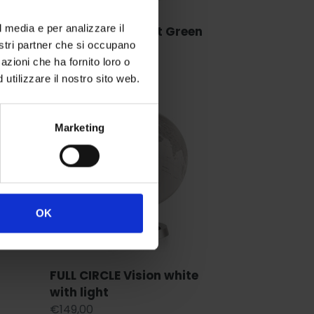
l media e per analizzare il
k
Light & Colour Hot Green
nostri partner che si occupano
Regular
€109,00
azioni che ha fornito loro o
price
utilizzare il nostro sito web.
FULL
CIRCLE
Vision
Marketing
white
with
light
OK
FULL CIRCLE Vision white
with light
Regular
€149,00