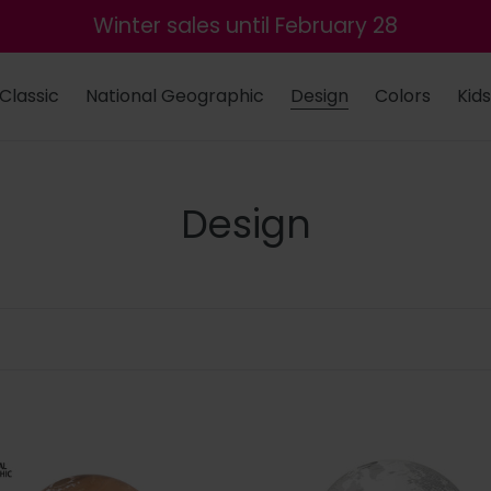
Winter sales until February 28
Classic
National Geographic
Design
Colors
Kids
C
Design
o
l
l
e
c
FULL
CIRCLE