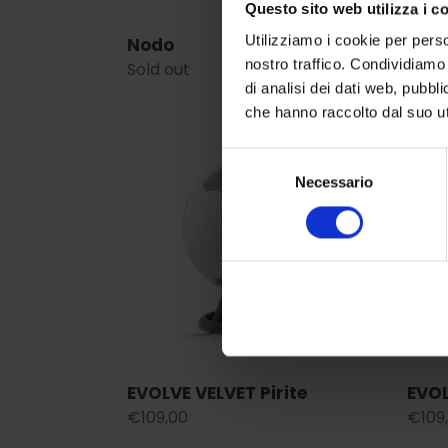
Questo sito web utilizza i c
Utilizziamo i cookie per perso
Nodo
Ligh
nostro traffico. Condividiamo 
Regular
Sold out
Regu
€109
di analisi dei dati web, pubbl
price
price
che hanno raccolto dal suo uti
EVOLVE
EVOL
VELVET
VELV
Selezione
Pirite
Zaffi
Necessario
del
consenso
EVOLVE VELVET Pirite
EVOL
Regular
€109,00
Regu
€109
price
price