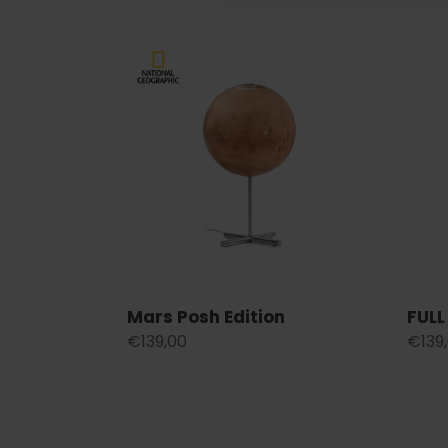
Mars
FULL
Posh
CIRC
Edition
Visio
mint
Mars Posh Edition
FULL
Regular
€139,00
Regu
€139
price
price