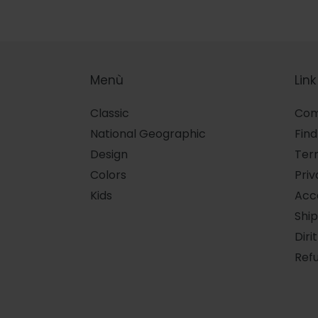
Menù
Link
Classic
Com
National Geographic
Find
Design
Term
Colors
Priv
Kids
Acce
Ship
Diri
Refu