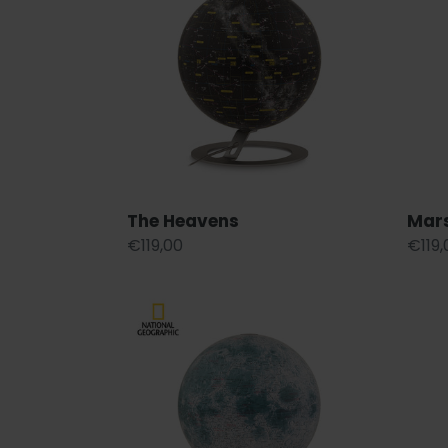
The Heavens
Mar
Regular
€119,00
Regu
€119,
price
price
The
Light
Moon
&
Colo
Hot
Pink