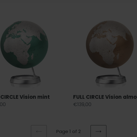
FULL
LE
CIRCLE
n
Vision
almond
 CIRCLE Vision mint
FULL CIRCLE Vision alm
lar
,00
Regular
€139,00
price
Page 1 of 2