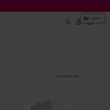
English
Search
Log in
Cart
34 products
Light
&