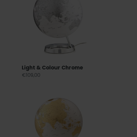
Colour
Chrome
Light & Colour Chrome
Regular
€109,00
price
Light
&
Colour
Gold