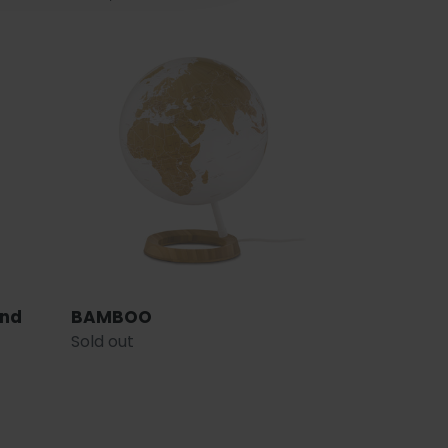
price
BAMBOO
ond
BAMBOO
Regular
Sold out
price