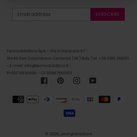
SUBSCRIBE
Tecnodidattica SpA - Via G.Garibaldi 67 -
16040 San Colombano Certenoli (GE) Italy
Tel: +39 0185 358101
- E-mail:
info@tecnodidattica.it
-
PI 00174630996 - CF 00967560103
Facebook
Pinterest
Instagram
YouTube
Payment
methods
© 2026,
yourglobestore