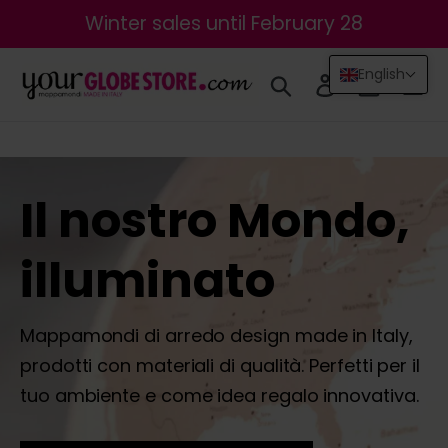
Skip
Winter sales until February 28
to
content
English
Search
Log in
Cart
Il nostro Mondo,
illuminato
Mappamondi di arredo design made in Italy,
prodotti con materiali di qualità. Perfetti per il
tuo ambiente e come idea regalo innovativa.