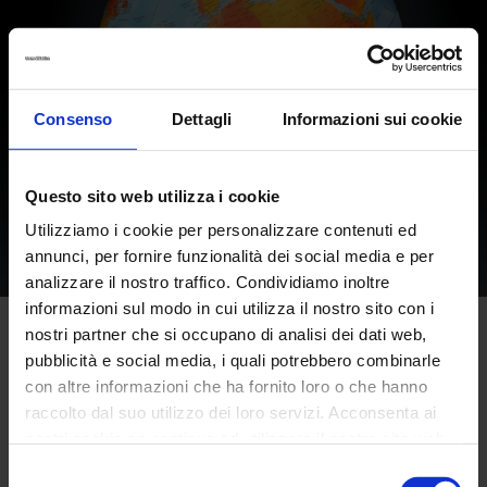
Moderna eleganza
Consenso
Dettagli
Informazioni sui cookie
Mappamondo luminoso dallo stile moderno.
Questo sito web utilizza i cookie
Utilizziamo i cookie per personalizzare contenuti ed
VAI ALLA SCHEDA
annunci, per fornire funzionalità dei social media e per
analizzare il nostro traffico. Condividiamo inoltre
informazioni sul modo in cui utilizza il nostro sito con i
nostri partner che si occupano di analisi dei dati web,
pubblicità e social media, i quali potrebbero combinarle
TUTTI I MAPPAMONDI LUMINOSI
con altre informazioni che ha fornito loro o che hanno
raccolto dal suo utilizzo dei loro servizi. Acconsenta ai
nostri cookie se continua ad utilizzare il nostro sito web.
Selezione