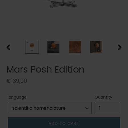
PREVIOUS
NEXT
SLIDE
SLIDE
Mars Posh Edition
Regular
€139,00
price
language
Quantity
ADD TO CART