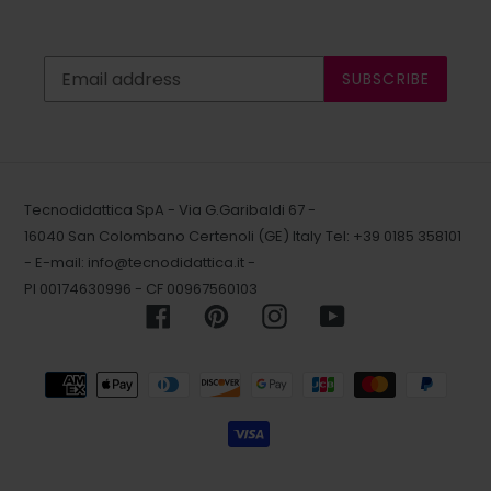
SUBSCRIBE
Tecnodidattica SpA - Via G.Garibaldi 67 -
16040 San Colombano Certenoli (GE) Italy
Tel: +39 0185 358101
- E-mail:
info@tecnodidattica.it
-
PI 00174630996 - CF 00967560103
Facebook
Pinterest
Instagram
YouTube
Payment
methods