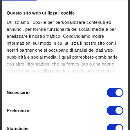
Base
: stainless steel
Bulb
: led
Questo sito web utilizza i cookie
Utilizziamo i cookie per personalizzare contenuti ed
annunci, per fornire funzionalità dei social media e per
analizzare il nostro traffico. Condividiamo inoltre
informazioni sul modo in cui utilizza il nostro sito con i
nostri partner che si occupano di analisi dei dati web,
RECENSIONI DEI CLIENTI
pubblicità e social media, i quali potrebbero combinarle
Basata su 20 reviews
Scrivi una recensione
con altre informazioni che ha fornito loro o che hanno
raccolto dal suo utilizzo dei loro servizi. Acconsenta ai
nostri cookie se continua ad utilizzare il nostro sito web.
Selezione
Necessario
del
consenso
Menù
Preferenze
Classic
Statistiche