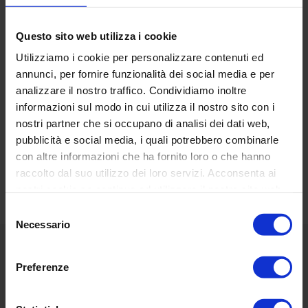
Base
: nylon with velvet effect
Lampada
: led
Questo sito web utilizza i cookie
Utilizziamo i cookie per personalizzare contenuti ed
annunci, per fornire funzionalità dei social media e per
analizzare il nostro traffico. Condividiamo inoltre
informazioni sul modo in cui utilizza il nostro sito con i
nostri partner che si occupano di analisi dei dati web,
RECENSIONI DEI CLIENTI
pubblicità e social media, i quali potrebbero combinarle
con altre informazioni che ha fornito loro o che hanno
Basata su 16 reviews
Scrivi una recensione
raccolto dal suo utilizzo dei loro servizi. Acconsenta ai
nostri cookie se continua ad utilizzare il nostro sito web.
Selezione
Necessario
del
consenso
Menù
Preferenze
Classic