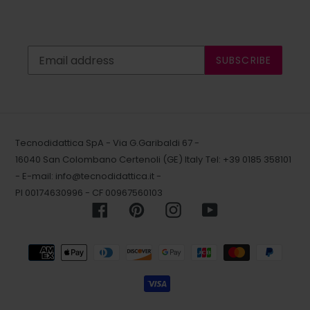
SUBSCRIBE
Tecnodidattica SpA - Via G.Garibaldi 67 -
16040 San Colombano Certenoli (GE) Italy
Tel: +39 0185 358101
- E-mail:
info@tecnodidattica.it
-
PI 00174630996 - CF 00967560103
Facebook
Pinterest
Instagram
YouTube
Payment
methods