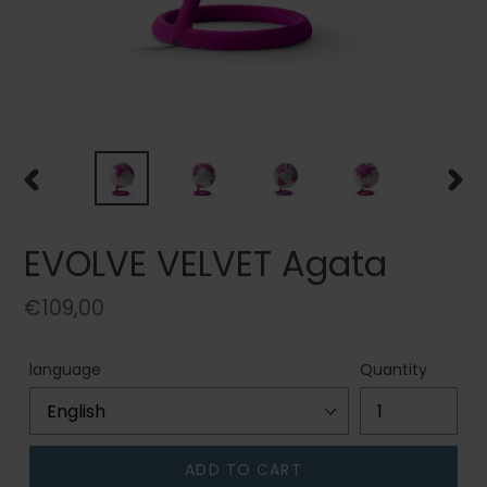
PREVIOUS
NEXT
SLIDE
SLIDE
EVOLVE VELVET Agata
Regular
€109,00
price
language
Quantity
ADD TO CART