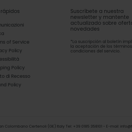
 rápidos
Suscríbete a nuestra
newsletter y mantente
actualizado sobre ofert
unicazioni
novedades
ca
*La suscripción al boletín impl
s of Service
la aceptación de los términos
acy Policy
condiciones del servicio.
ssibilità
ping Policy
tto di Recesso
nd Policy
San Colombano Certenoli (GE) Italy
Tel: +39 0185 358101 - E-mail:
info@t