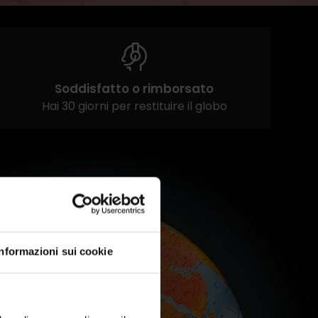
Soddisfatto o rimborsato
Hai 30 giorni per restituire il globo
Informazioni sui cookie