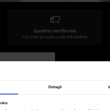
Qualità certificata
Chi ci ha provato ci da 4.8 stelline
Dettagli
ookie