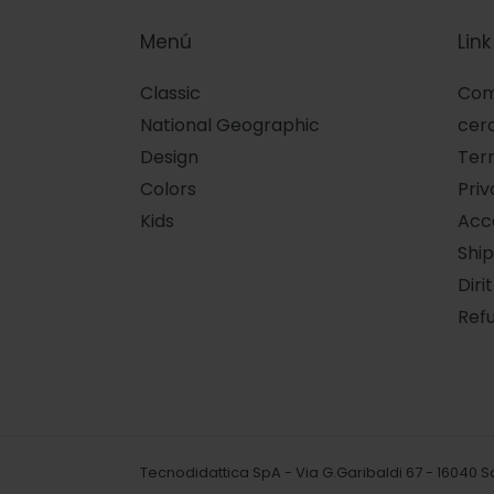
Menú
Link
Classic
Com
National Geographic
cer
Design
Term
Colors
Priv
Kids
Acce
Ship
Diri
Refu
Tecnodidattica SpA - Via G.Garibaldi 67 - 16040 