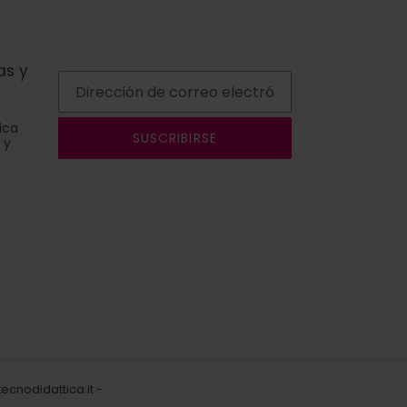
as y
ica
SUSCRIBIRSE
 y
ecnodidattica.it
-