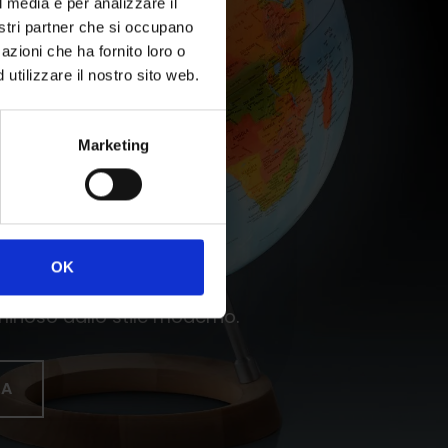
l media e per analizzare il
nostri partner che si occupano
azioni che ha fornito loro o
utilizzare il nostro sito web.
Marketing
eleganza
OK
noso dallo stile moderno.
DA