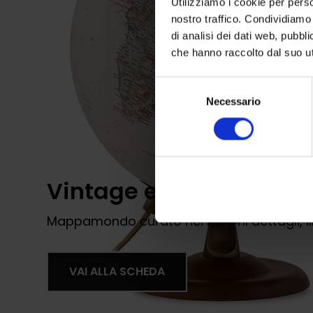
Utilizziamo i cookie per perso
nostro traffico. Condividiamo 
di analisi dei dati web, pubbl
che hanno raccolto dal suo uti
Selezione
Necessario
del
consenso
Vintage e Luminoso
Mappamondo curato nei minimi dettagli, il
VAI ALLA SCHEDA