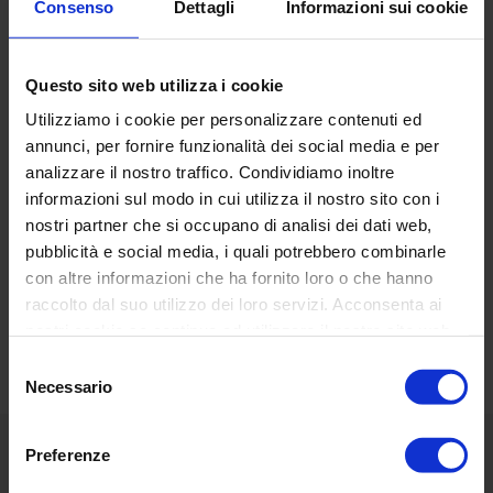
Altura:
40 cm
Consenso
Dettagli
Informazioni sui cookie
Cartografía:
Cromo
Base:
nylon
Questo sito web utilizza i cookie
Lámpara:
led
Utilizziamo i cookie per personalizzare contenuti ed
annunci, per fornire funzionalità dei social media e per
analizzare il nostro traffico. Condividiamo inoltre
Tempi di consegna:
ordinando oggi, arrivo previsto per
questo prodotto a partire dal 1
0 gennaio 2024.
informazioni sul modo in cui utilizza il nostro sito con i
nostri partner che si occupano di analisi dei dati web,
pubblicità e social media, i quali potrebbero combinarle
RECENSIONI DEI CLIENTI
con altre informazioni che ha fornito loro o che hanno
raccolto dal suo utilizzo dei loro servizi. Acconsenta ai
Basata su 19 reviews
Scrivi una recensione
nostri cookie se continua ad utilizzare il nostro sito web.
Selezione
Necessario
del
consenso
Preferenze
Menú