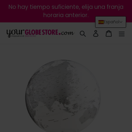
Ir
No hay tiempo suficiente, elija una franja
directamente
horaria anterior.
al
Español
contenido
Buscar
Ingresar
Carrito