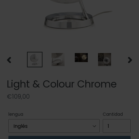
ANTERIOR
SIGU
DIAPOSITIVA
DIAP
Light & Colour Chrome
Precio
€109,00
habitual
lengua
Cantidad