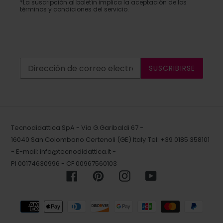
*La suscripción al boletín implica la aceptación de los
términos y condiciones del servicio.
SUSCRIBIRSE
Tecnodidattica SpA - Via G.Garibaldi 67 -
16040 San Colombano Certenoli (GE) Italy
Tel: +39 0185 358101
- E-mail:
info@tecnodidattica.it
-
PI 00174630996 - CF 00967560103
Facebook
Pinterest
Instagram
YouTube
Métodos
de