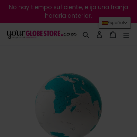
Ir
No hay tiempo suficiente, elija una franja
directamente
horaria anterior.
al
Español
contenido
Buscar
Ingresar
Carrito