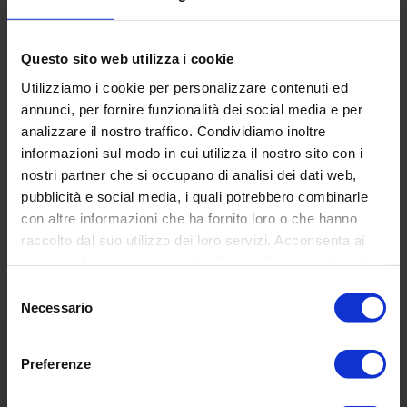
Cartografía
: esencial
Base
: nailon con efecto aterciopelado
Questo sito web utilizza i cookie
Lámpara
: LED
Utilizziamo i cookie per personalizzare contenuti ed
annunci, per fornire funzionalità dei social media e per
analizzare il nostro traffico. Condividiamo inoltre
informazioni sul modo in cui utilizza il nostro sito con i
nostri partner che si occupano di analisi dei dati web,
RECENSIONI DEI CLIENTI
pubblicità e social media, i quali potrebbero combinarle
con altre informazioni che ha fornito loro o che hanno
Basata su 16 reviews
Scrivi una recensione
raccolto dal suo utilizzo dei loro servizi. Acconsenta ai
nostri cookie se continua ad utilizzare il nostro sito web.
Selezione
Necessario
del
consenso
Preferenze
Menú