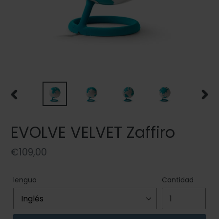
ANTERIOR
SIGU
DIAPOSITIVA
DIAP
EVOLVE VELVET Zaffiro
Precio
€109,00
habitual
lengua
Cantidad