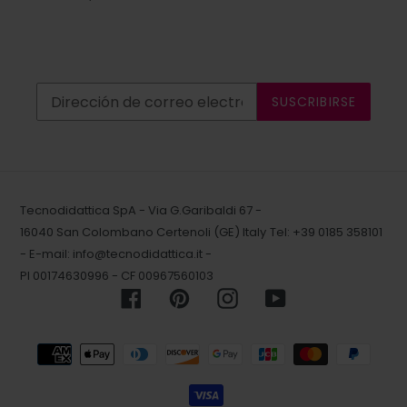
SUSCRIBIRSE
Tecnodidattica SpA - Via G.Garibaldi 67 -
16040 San Colombano Certenoli (GE) Italy
Tel: +39 0185 358101
- E-mail:
info@tecnodidattica.it
-
PI 00174630996 - CF 00967560103
Facebook
Pinterest
Instagram
YouTube
Métodos
de
pago