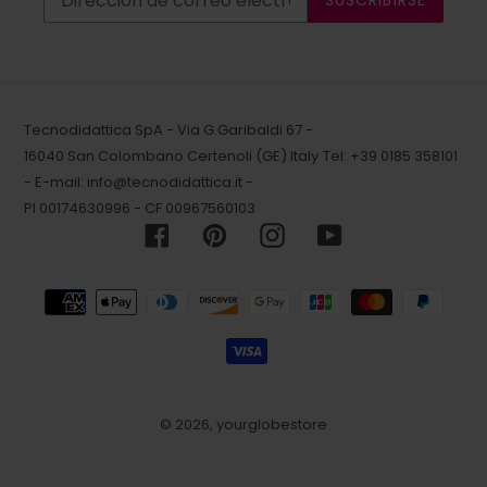
Tecnodidattica SpA - Via G.Garibaldi 67 -
16040 San Colombano Certenoli (GE) Italy
Tel: +39 0185 358101
- E-mail:
info@tecnodidattica.it
-
PI 00174630996 - CF 00967560103
Facebook
Pinterest
Instagram
YouTube
Métodos
de
pago
© 2026,
yourglobestore