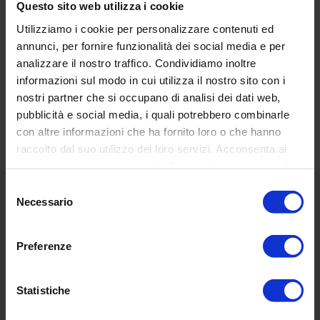
Questo sito web utilizza i cookie
Utilizziamo i cookie per personalizzare contenuti ed
annunci, per fornire funzionalità dei social media e per
analizzare il nostro traffico. Condividiamo inoltre
RECENSIONI DEI CLIENTI
informazioni sul modo in cui utilizza il nostro sito con i
nostri partner che si occupano di analisi dei dati web,
Basata su 16 reviews
Scrivi una recensione
pubblicità e social media, i quali potrebbero combinarle
con altre informazioni che ha fornito loro o che hanno
raccolto dal suo utilizzo dei loro servizi. Acconsenta ai
nostri cookie se continua ad utilizzare il nostro sito web.
Selezione
Necessario
del
Menú
consenso
Classic
Preferenze
National Geographic
Statistiche