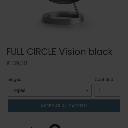
FULL CIRCLE Vision black
Precio
€139,00
habitual
lengua
Cantidad
AGREGAR AL CARRITO
Agregando
el