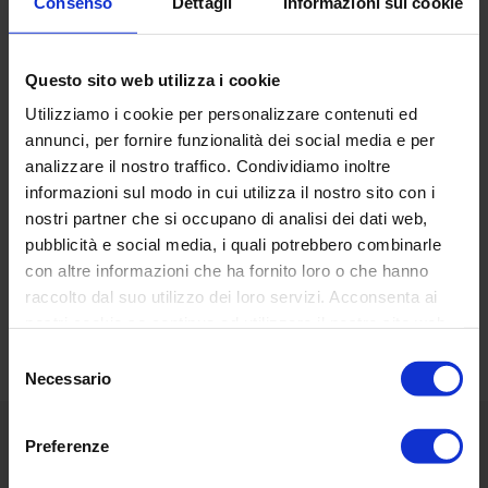
Consenso
Dettagli
Informazioni sui cookie
Base
: policarbonato
Varilla
: policarbonato
Lámpara
: LED E14
Questo sito web utilizza i cookie
Estilo:
design, mobiliario
Utilizziamo i cookie per personalizzare contenuti ed
annunci, per fornire funzionalità dei social media e per
analizzare il nostro traffico. Condividiamo inoltre
informazioni sul modo in cui utilizza il nostro sito con i
nostri partner che si occupano di analisi dei dati web,
pubblicità e social media, i quali potrebbero combinarle
RECENSIONI DEI CLIENTI
con altre informazioni che ha fornito loro o che hanno
raccolto dal suo utilizzo dei loro servizi. Acconsenta ai
Basata su 20 reviews
Scrivi una recensione
nostri cookie se continua ad utilizzare il nostro sito web.
Selezione
Necessario
del
consenso
Preferenze
Menú