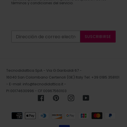
términos y condiciones del servicio.
SUSCRIBIRSE
Tecnodidattica SpA - Via G.Garibaldi 67 -
16040 San Colombano Certenoli (GE) Italy
Tel: +39 0185 358101
- E-mail:
info@tecnodidattica.it
-
PI 00174630996 - CF 00967560103
Facebook
Pinterest
Instagram
YouTube
Métodos
de
pago