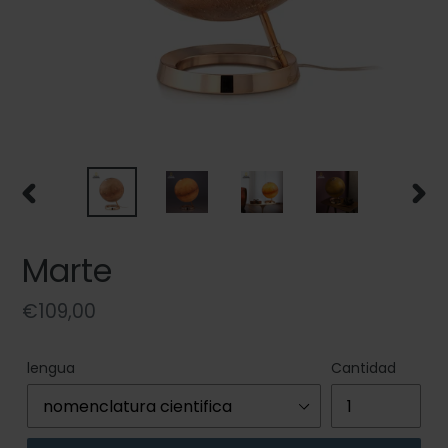
ANTERIOR
SIGU
DIAPOSITIVA
DIAP
Marte
Precio
€109,00
habitual
lengua
Cantidad