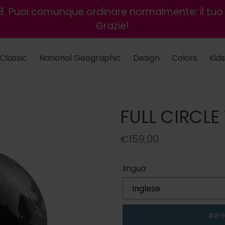
8. Puoi comunque ordinare normalmente: il tuo 
Grazie!
Classic
National Geographic
Design
Colors
Kids
FULL CIRCLE 
Prezzo
€159,00
di
listino
lingua
AGG