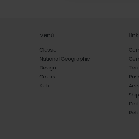
Menù
Link
Classic
Com
National Geographic
Cer
Design
Term
Colors
Priv
Kids
Acce
Ship
Diri
Refu