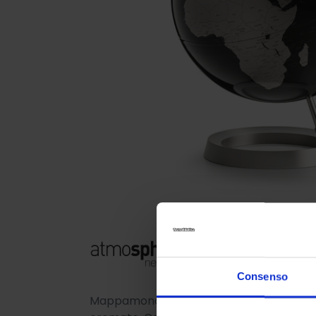
Consenso
Mappamondo da tavolo dal design scandinav