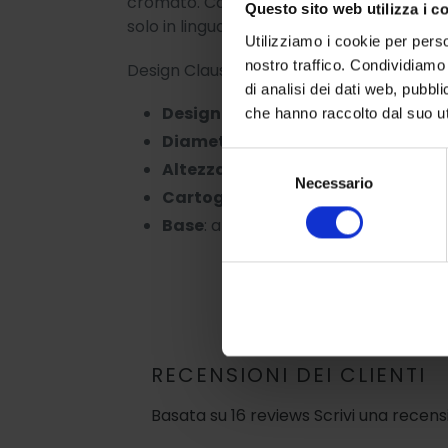
cromato. Cartografia concettuale con info
Questo sito web utilizza i c
solo in lingua inglese.
Utilizziamo i cookie per perso
nostro traffico. Condividiamo 
Design Claus Jensen & Henrik Holbaek, To
di analisi dei dati web, pubbl
Designer
:
Claus Jensen & Henrik Hol
che hanno raccolto dal suo uti
Diametro
: Ø 30 cm
Selezione
Altezza:
40 cm
Necessario
del
Cartografia
: mint
consenso
Base
: alluminio
RECENSIONI DEI CLIENTI
Basata su 16 reviews
Scrivi una recen