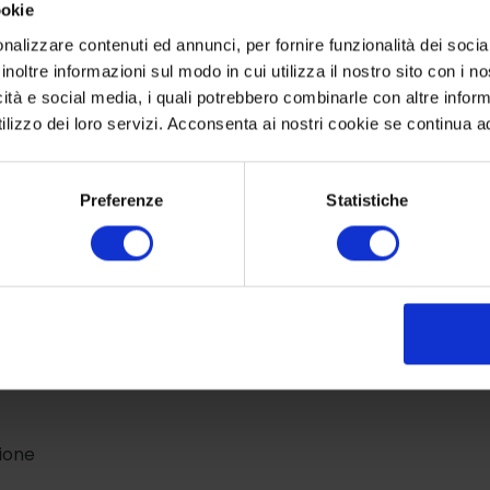
rmazioni essenziali di geografia politica. Sfera effetto m
ookie
nalizzare contenuti ed annunci, per fornire funzionalità dei socia
inoltre informazioni sul modo in cui utilizza il nostro sito con i 
ols.
icità e social media, i quali potrebbero combinarle con altre inform
baek, Tools
lizzo dei loro servizi. Acconsenta ai nostri cookie se continua ad 
Preferenze
Statistiche
sione