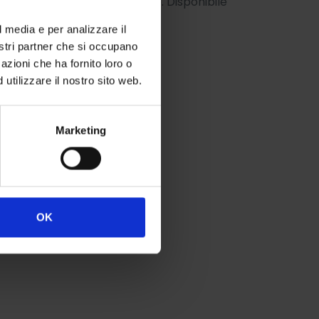
etallo, colore nero e argento. Disponibile
l media e per analizzare il
nostri partner che si occupano
azioni che ha fornito loro o
utilizzare il nostro sito web.
Marketing
OK