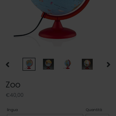
SLIDE
SLIDE
PRECEDENTE
SUCC
Zoo
Prezzo
€40,00
di
listino
lingua
Quantità