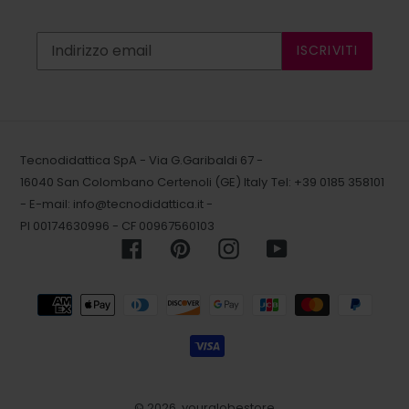
ISCRIVITI
Tecnodidattica SpA - Via G.Garibaldi 67 -
16040 San Colombano Certenoli (GE) Italy
Tel: +39 0185 358101
- E-mail:
info@tecnodidattica.it
-
PI 00174630996 - CF 00967560103
Facebook
Pinterest
Instagram
YouTube
Metodi
di
pagamento
© 2026,
yourglobestore