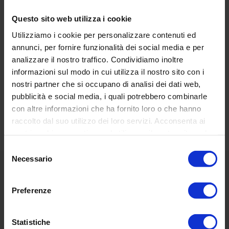
Lampada:
led
Questo sito web utilizza i cookie
Utilizziamo i cookie per personalizzare contenuti ed
annunci, per fornire funzionalità dei social media e per
analizzare il nostro traffico. Condividiamo inoltre
informazioni sul modo in cui utilizza il nostro sito con i
RECENSIONI DEI CLIENTI
nostri partner che si occupano di analisi dei dati web,
pubblicità e social media, i quali potrebbero combinarle
Basata su 20 reviews
Scrivi una recensione
con altre informazioni che ha fornito loro o che hanno
raccolto dal suo utilizzo dei loro servizi. Acconsenta ai
nostri cookie se continua ad utilizzare il nostro sito web.
Selezione
Necessario
del
consenso
Menù
Preferenze
Classic
Statistiche