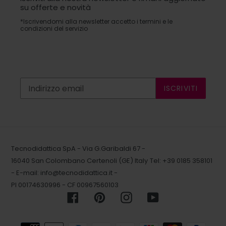
su offerte e novità
*Iscrivendomi alla newsletter accetto i termini e le
condizioni del servizio
ISCRIVITI
Tecnodidattica SpA - Via G.Garibaldi 67 -
16040 San Colombano Certenoli (GE) Italy
Tel: +39 0185 358101
- E-mail:
info@tecnodidattica.it
-
PI 00174630996 - CF 00967560103
Facebook
Pinterest
Instagram
YouTube
Metodi