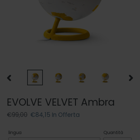
SLIDE
SLIDE
PRECEDENTE
SUCC
EVOLVE VELVET Ambra
Prezzo
€99,00
Prezzo
€84,15
In Offerta
di
scontato
listino
lingua
Quantità