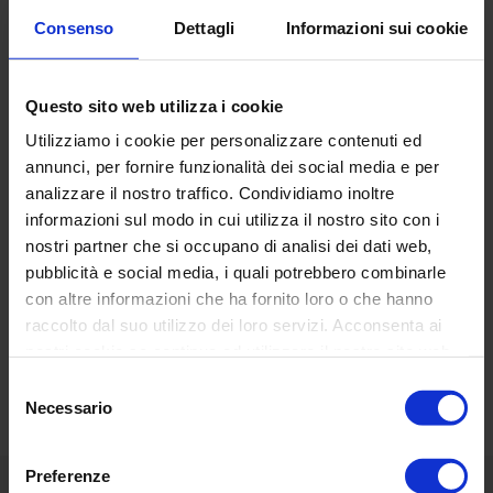
Diametro
: Ø 30 cm
Consenso
Dettagli
Informazioni sui cookie
Altezza:
40 cm
Cartografia
: minimale
Questo sito web utilizza i cookie
Base
: nylon con effetto velluto
Utilizziamo i cookie per personalizzare contenuti ed
Lampada
: led
annunci, per fornire funzionalità dei social media e per
analizzare il nostro traffico. Condividiamo inoltre
informazioni sul modo in cui utilizza il nostro sito con i
nostri partner che si occupano di analisi dei dati web,
pubblicità e social media, i quali potrebbero combinarle
con altre informazioni che ha fornito loro o che hanno
RECENSIONI DEI CLIENTI
raccolto dal suo utilizzo dei loro servizi. Acconsenta ai
Basata su 16 reviews
Scrivi una recensione
nostri cookie se continua ad utilizzare il nostro sito web.
Selezione
Necessario
del
consenso
Preferenze