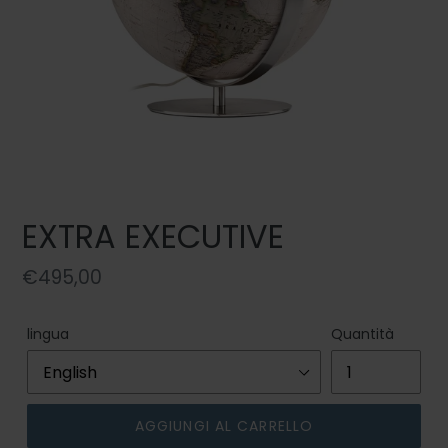
EXTRA EXECUTIVE
Prezzo
€495,00
di
listino
lingua
Quantità
AGGIUNGI AL CARRELLO