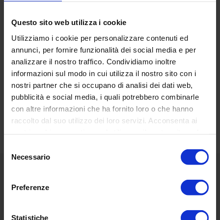
Meridiano
: acciaio inox
Lampada
: led
Questo sito web utilizza i cookie
Utilizziamo i cookie per personalizzare contenuti ed
annunci, per fornire funzionalità dei social media e per
analizzare il nostro traffico. Condividiamo inoltre
informazioni sul modo in cui utilizza il nostro sito con i
nostri partner che si occupano di analisi dei dati web,
RECENSIONI DEI CLIENTI
pubblicità e social media, i quali potrebbero combinarle
Basata su 14 reviews
Scrivi una recensione
con altre informazioni che ha fornito loro o che hanno
raccolto dal suo utilizzo dei loro servizi. Acconsenta ai
nostri cookie se continua ad utilizzare il nostro sito web.
Selezione
Necessario
del
consenso
Menù
Preferenze
Classic
Statistiche