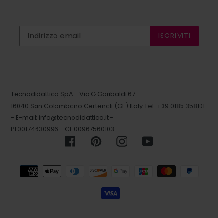
ISCRIVITI
Tecnodidattica SpA - Via G.Garibaldi 67 -
16040 San Colombano Certenoli (GE) Italy
Tel: +39 0185 358101
- E-mail:
info@tecnodidattica.it
-
PI 00174630996 - CF 00967560103
Facebook
Pinterest
Instagram
YouTube
Metodi
di
pagamento