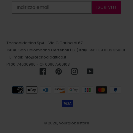
ISCRIVITI
Tecnodidattica SpA - Via G.Garibaldi 67 -
16040 San Colombano Certenoli (GE) Italy
Tel: +39 0185 358101
- E-mail:
info@tecnodidattica.it
-
PI 00174630996 - CF 00967560103
Facebook
Pinterest
Instagram
YouTube
Metodi
di
pagamento
© 2026,
yourglobestore