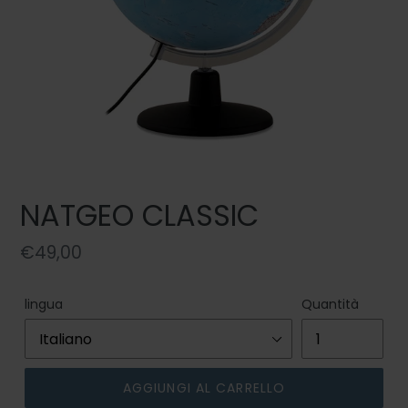
NATGEO CLASSIC
Prezzo
€49,00
di
listino
lingua
Quantità
AGGIUNGI AL CARRELLO