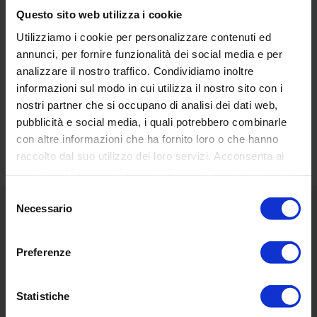
Questo sito web utilizza i cookie
Utilizziamo i cookie per personalizzare contenuti ed
annunci, per fornire funzionalità dei social media e per
analizzare il nostro traffico. Condividiamo inoltre
informazioni sul modo in cui utilizza il nostro sito con i
RECENSIONI DEI CLIENTI
nostri partner che si occupano di analisi dei dati web,
Basata su 19 reviews
Scrivi una recensione
pubblicità e social media, i quali potrebbero combinarle
con altre informazioni che ha fornito loro o che hanno
raccolto dal suo utilizzo dei loro servizi. Acconsenta ai
nostri cookie se continua ad utilizzare il nostro sito web.
Selezione
Necessario
del
Menù
consenso
Preferenze
Classic
National Geographic
Statistiche