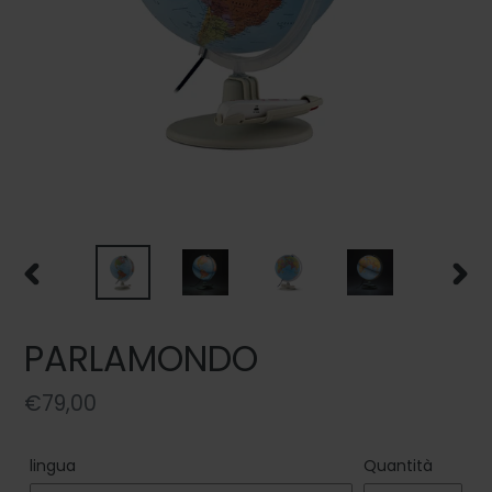
SLIDE
SLIDE
PRECEDENTE
SUCC
PARLAMONDO
Prezzo
€79,00
di
listino
lingua
Quantità