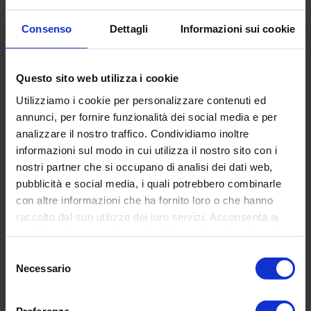
Diametro
: Ø 30 cm
Consenso
Dettagli
Informazioni sui cookie
Altezza:
40 cm
Cartografia
: politico-fisica
Base
: plastica antiurto
Questo sito web utilizza i cookie
Meridiano:
plastica antiurto
Utilizziamo i cookie per personalizzare contenuti ed
annunci, per fornire funzionalità dei social media e per
Lampada:
led
analizzare il nostro traffico. Condividiamo inoltre
informazioni sul modo in cui utilizza il nostro sito con i
nostri partner che si occupano di analisi dei dati web,
pubblicità e social media, i quali potrebbero combinarle
con altre informazioni che ha fornito loro o che hanno
RECENSIONI DEI CLIENTI
raccolto dal suo utilizzo dei loro servizi. Acconsenta ai
nostri cookie se continua ad utilizzare il nostro sito web.
Basata su 20 reviews
Scrivi una recensione
Selezione
Necessario
del
consenso