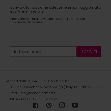
Iscriviti alla nostra newsletter e rimani aggiornato
su offerte e novità
*Iscrivendomi alla newsletter accetto i termini e le
condizioni del servizio
ISCRIVITI
Tecnodidattica SpA - Via G.Garibaldi 67 -
16040 San Colombano Certenoli (GE) Italy
Tel: +39 0185 358101
- E-mail:
info@tecnodidattica.it
-
PI 00174630996 - CF 00967560103
Facebook
Pinterest
Instagram
YouTube