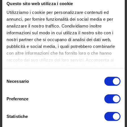
Questo sito web utilizza i cookie
Utilizziamo i cookie per personalizzare contenuti ed
annunci, per fornire funzionalità dei social media e per
analizzare il nostro traffico. Condividiamo inoltre
RECENSIONI DEI CLIENTI
informazioni sul modo in cui utilizza il nostro sito con i
nostri partner che si occupano di analisi dei dati web,
Basata su 20 reviews
Scrivi una recensione
pubblicità e social media, i quali potrebbero combinarle
con altre informazioni che ha fornito loro o che hanno
raccolto dal suo utilizzo dei loro servizi. Acconsenta ai
nostri cookie se continua ad utilizzare il nostro sito web.
Selezione
Necessario
del
Menù
consenso
Classic
Preferenze
National Geographic
Statistiche