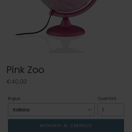
Pink Zoo
Prezzo
€40,00
di
listino
lingua
Quantità
AGGIUNGI AL CARRELLO