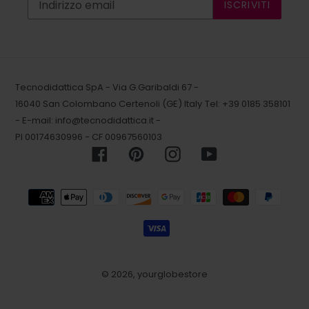
ISCRIVITI
Tecnodidattica SpA - Via G.Garibaldi 67 -
16040 San Colombano Certenoli (GE) Italy
Tel: +39 0185 358101
- E-mail:
info@tecnodidattica.it
-
PI 00174630996 - CF 00967560103
Facebook
Pinterest
Instagram
YouTube
Metodi
di
pagamento
© 2026,
yourglobestore