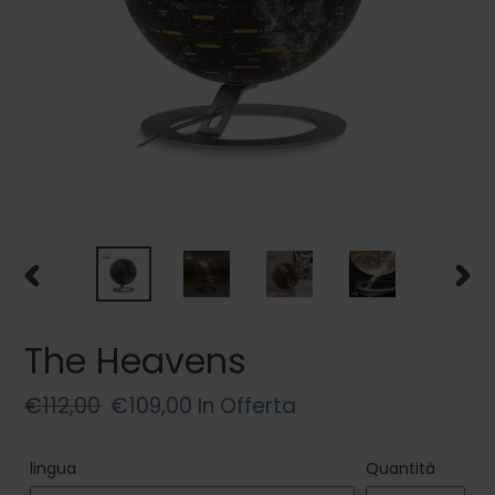
SLIDE
SLIDE
PRECEDENTE
SUCC
The Heavens
Prezzo
€112,00
Prezzo
€109,00
In Offerta
di
scontato
listino
lingua
Quantità