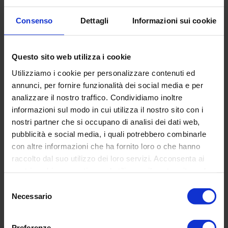
Designer
:
Claus Jensen & Henrik Holbaek,
Tools
Consenso
Dettagli
Informazioni sui cookie
Diametro
: Ø 30 cm
Altezza:
40 cm
Cartografia
: National Geographic
Questo sito web utilizza i cookie
Base
: alluminio
Utilizziamo i cookie per personalizzare contenuti ed
annunci, per fornire funzionalità dei social media e per
Luce:
led
analizzare il nostro traffico. Condividiamo inoltre
informazioni sul modo in cui utilizza il nostro sito con i
nostri partner che si occupano di analisi dei dati web,
pubblicità e social media, i quali potrebbero combinarle
con altre informazioni che ha fornito loro o che hanno
RECENSIONI DEI CLIENTI
raccolto dal suo utilizzo dei loro servizi. Acconsenta ai
nostri cookie se continua ad utilizzare il nostro sito web.
Basata su 20 reviews
Scrivi una recensione
Selezione
Necessario
del
consenso
Preferenze