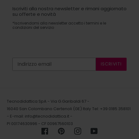
Iscriviti alla nostra newsletter e rimani aggiornato
su offerte e novità
*Iscrivendomi alla newsletter accetto i termini e le
condizioni del servizio
ISCRIVITI
Tecnodidattica SpA - Via G.Garibaldi 67 -
16040 San Colombano Certenoli (GE) Italy
Tel: +39 0185 358101
- E-mail:
info@tecnodidattica.it
-
PI 00174630996 - CF 00967560103
Facebook
Pinterest
Instagram
YouTube