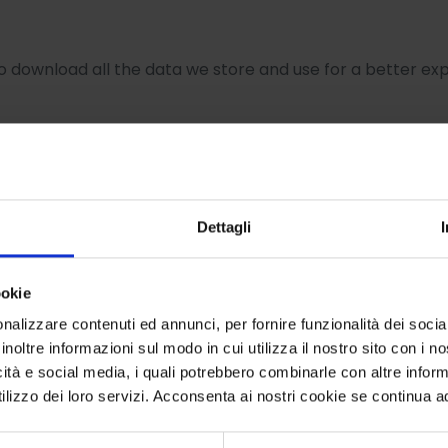
o download all the data we store and use for a better exp
Dettagli
AL DATA
ookie
 request a report which will contain all personal informat
nalizzare contenuti ed annunci, per fornire funzionalità dei socia
inoltre informazioni sul modo in cui utilizza il nostro sito con i 
icità e social media, i quali potrebbero combinarle con altre inform
lizzo dei loro servizi. Acconsenta ai nostri cookie se continua ad 
OTTEN