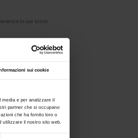
erience in our store.
Informazioni sui cookie
ion that we store for you.
l media e per analizzare il
nostri partner che si occupano
azioni che ha fornito loro o
utilizzare il nostro sito web.