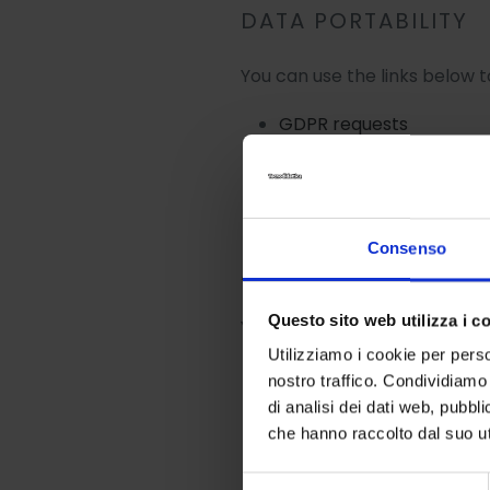
DATA PORTABILITY
You can use the links below t
GDPR requests
Personal information
Orders
Consenso
ACCESS TO PERSON
Questo sito web utilizza i c
You can use the link below to
Utilizziamo i cookie per perso
Request a report
nostro traffico. Condividiamo 
di analisi dei dati web, pubbl
che hanno raccolto dal suo uti
RIGHT TO BE FORG
Selezione