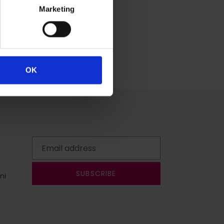
Marketing
eep in mind that
this process
re
.
OK
SUBSCRIBE
ni