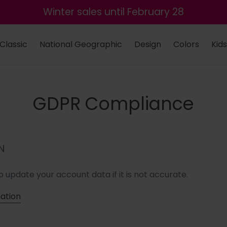
Winter sales until February 28
Classic
National Geographic
Design
Colors
Kids
GDPR Compliance
N
o update your account data if it is not accurate.
mation